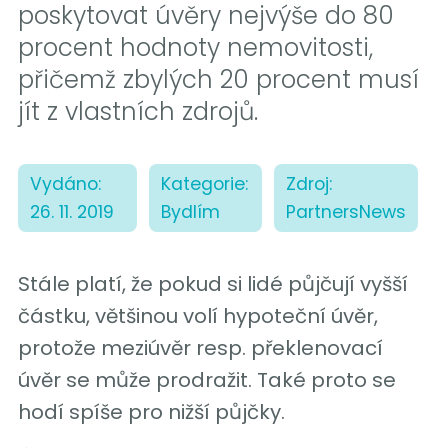
poskytovat úvěry nejvýše do 80
procent hodnoty nemovitosti,
přičemž zbylých 20 procent musí
jít z vlastních zdrojů.
Vydáno:
Kategorie:
Zdroj:
26. 11. 2019
Bydlím
PartnersNews
Stále platí, že pokud si lidé půjčují vyšší
částku, většinou volí hypoteční úvěr,
protože meziúvěr resp. překlenovací
úvěr se může prodražit. Také proto se
hodí spíše pro nižší půjčky.