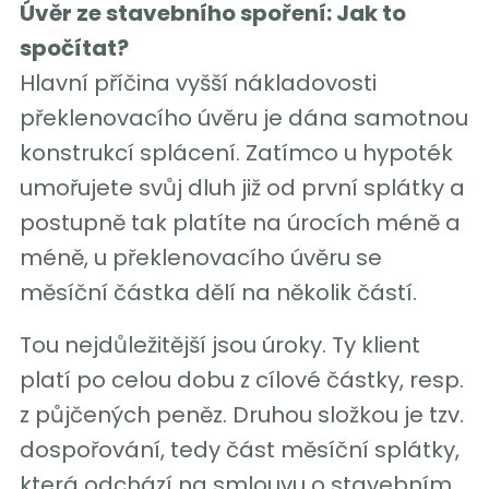
Úvěr ze stavebního spoření: Jak to
spočítat?
Hlavní příčina vyšší nákladovosti
překlenovacího úvěru je dána samotnou
konstrukcí splácení. Zatímco u hypoték
umořujete svůj dluh již od první splátky a
postupně tak platíte na úrocích méně a
méně, u překlenovacího úvěru se
měsíční částka dělí na několik částí.
Tou nejdůležitější jsou úroky. Ty klient
platí po celou dobu z cílové částky, resp.
z půjčených peněz. Druhou složkou je tzv.
dospořování, tedy část měsíční splátky,
která odchází na smlouvu o stavebním