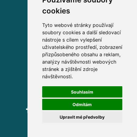
Volejte zdarma na
cookies
800 63 63 63
Tyto webové stránky používají
soubory cookies a další sledovací
Sídlo společnosti
nástroje s cílem vylepšení
uživatelského prostředí, zobrazení
Partners Financial Services, a.s.
přizpůsobeného obsahu a reklam,
Prague Gate, 4. patro,
analýzy návštěvnosti webových
Türkova 2319/5b, 149 00
stránek a zjištění zdroje
Praha 4 – Chodov
návštěvnosti.
IČ: 276 99 781
Souhlasím
Odmítám
Upravit mé předvolby