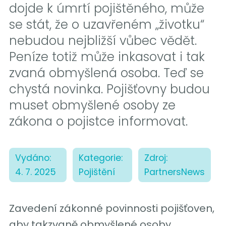
dojde k úmrtí pojištěného, může
se stát, že o uzavřeném „životku“
nebudou nejbližší vůbec vědět.
Peníze totiž může inkasovat i tak
zvaná obmyšlená osoba. Teď se
chystá novinka. Pojišťovny budou
muset obmyšlené osoby ze
zákona o pojistce informovat.
Vydáno:
Kategorie:
Zdroj:
4. 7. 2025
Pojištění
PartnersNews
Zavedení zákonné povinnosti pojišťoven,
aby takzvaně obmyšlené osoby