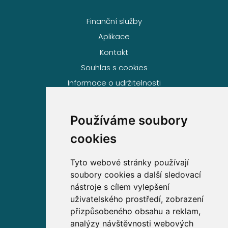
Finanční služby
Aplikace
Kontakt
Souhlas s cookies
Informace o udržitelnosti
Používáme soubory
Volejte zdarma na
cookies
800 63 63 63
Tyto webové stránky používají
soubory cookies a další sledovací
Sídlo společnosti
nástroje s cílem vylepšení
uživatelského prostředí, zobrazení
Partners Financial Services, a.s.
přizpůsobeného obsahu a reklam,
Prague Gate, 4. patro,
analýzy návštěvnosti webových
Türkova 2319/5b, 149 00